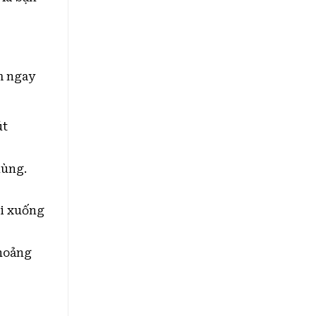
àm ngay
út
dùng.
ải xuống
khoảng