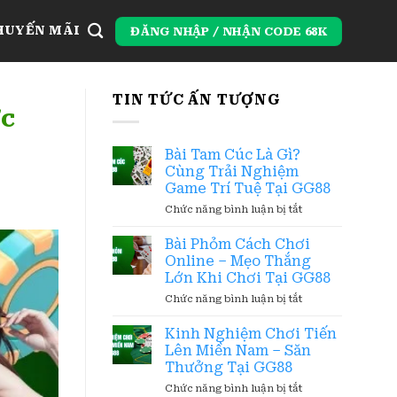
HUYẾN MÃI
ĐĂNG NHẬP / NHẬN CODE 68K
TIN TỨC ẤN TƯỢNG
ực
Bài Tam Cúc Là Gì?
Cùng Trải Nghiệm
Game Trí Tuệ Tại GG88
ở
Chức năng bình luận bị tắt
Bài
Tam
Bài Phỏm Cách Chơi
Cúc
Online – Mẹo Thắng
Là
Lớn Khi Chơi Tại GG88
Gì?
ở
Chức năng bình luận bị tắt
Cùng
Bài
Trải
Phỏm
Nghiệm
Kinh Nghiệm Chơi Tiến
Cách
Game
Lên Miền Nam – Săn
Chơi
Trí
Thưởng Tại GG88
Online
Tuệ
ở
Chức năng bình luận bị tắt
–
Tại