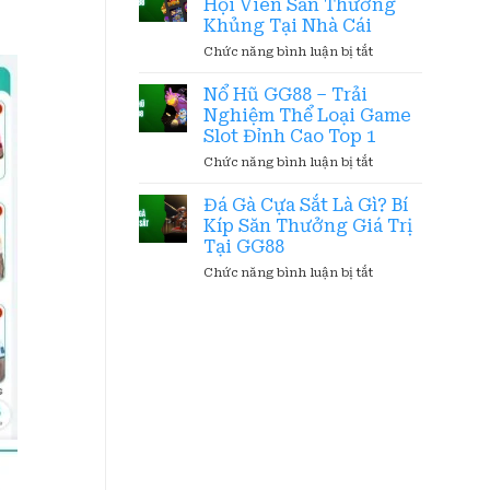
Hội Viên Săn Thưởng
Là
Khủng
Khủng Tại Nhà Cái
Gì?
Tại
ở
Chức năng bình luận bị tắt
Mẹo
GG88
Mẹo
Đổi
Chơi
Đời
Nổ Hũ GG88 – Trải
Nổ
Chỉ
Nghiệm Thể Loại Game
Hũ
1
Slot Đỉnh Cao Top 1
GG88
Lần
ở
Chức năng bình luận bị tắt
–
Quay
Nổ
Hội
Tại
Hũ
Viên
GG88
Đá Gà Cựa Sắt Là Gì? Bí
GG88
Săn
Kíp Săn Thưởng Giá Trị
–
Thưởng
Tại GG88
Trải
Khủng
ở
Chức năng bình luận bị tắt
Nghiệm
Tại
Đá
Thể
Nhà
Gà
Loại
Cái
Cựa
Game
Sắt
Slot
Là
Đỉnh
Gì?
Cao
Bí
Top
Kíp
1
Săn
Thưởng
Giá