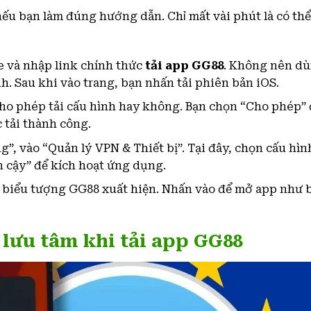
ếu bạn làm đúng hướng dẫn. Chỉ mất vài phút là có thể
ne và nhập link chính thức
tải app GG88
. Không nên dù
nh. Sau khi vào trang, bạn nhấn tải phiên bản iOS.
 cho phép tải cấu hình hay không. Bạn chọn “Cho phép” 
 tải thành công.
ng”, vào “Quản lý VPN & Thiết bị”. Tại đây, chọn cấu hì
in cậy” để kích hoạt ứng dụng.
ấy biểu tượng GG88 xuất hiện. Nhấn vào để mở app như 
lưu tâm khi tải app GG88