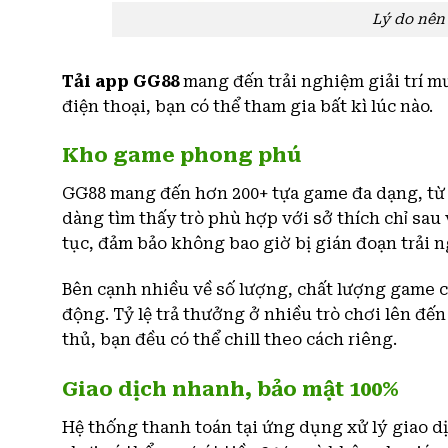
Lý do nên
Tải app GG88
mang đến trải nghiệm giải trí mư
điện thoại, bạn có thể tham gia bất kì lúc nào.
Kho game phong phú
GG88 mang đến hơn 200+ tựa game đa dạng, từ ca
dàng tìm thấy trò phù hợp với sở thích chỉ sau
tục, đảm bảo không bao giờ bị gián đoạn trải 
Bên cạnh nhiều về số lượng, chất lượng game c
động. Tỷ lệ trả thưởng ở nhiều trò chơi lên đế
thủ, bạn đều có thể chill theo cách riêng.
Giao dịch nhanh, bảo mật 100%
Hệ thống thanh toán tại ứng dụng xử lý giao d