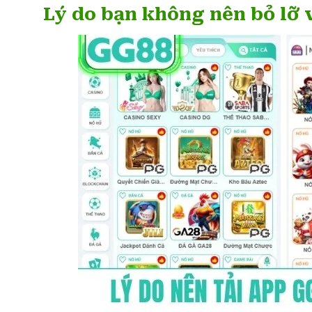
Lý do bạn không nên bỏ lỡ 