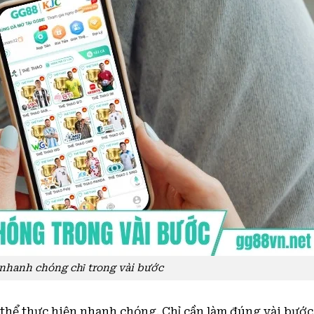
nhanh chóng chỉ trong vài bước
 thể thực hiện nhanh chóng. Chỉ cần làm đúng vài bước