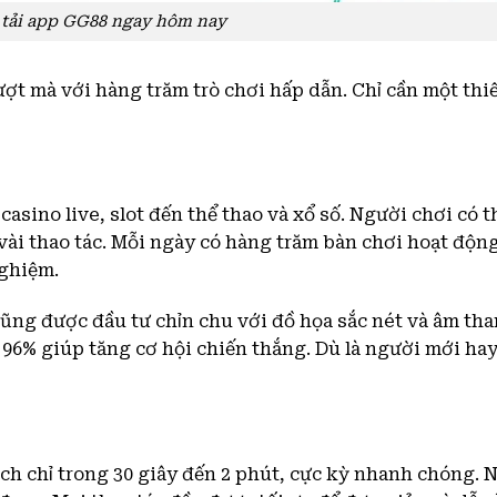
 tải app GG88 ngay hôm nay
ợt mà với hàng trăm trò chơi hấp dẫn. Chỉ cần một thiế
sino live, slot đến thể thao và xổ số. Người chơi có t
 vài thao tác. Mỗi ngày có hàng trăm bàn chơi hoạt động
nghiệm.
ũng được đầu tư chỉn chu với đồ họa sắc nét và âm th
n 96% giúp tăng cơ hội chiến thắng. Dù là người mới hay
ịch chỉ trong 30 giây đến 2 phút, cực kỳ nhanh chóng. 