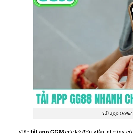
Tải app GG88 
Việc
tải app GG88
cực kỳ đơn giản, ai cũng có