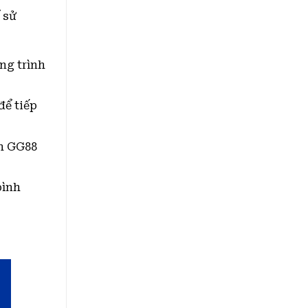
 sử
ng trình
để tiếp
nh GG88
bình