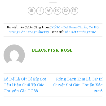
Bài viết này được đăng trong
Xổ Số – Dự Đoán Chuẩn, Cơ Hội
Trúng Lớn Trong Tầm Tay
. Đánh dấu
liên kết thường trực
.
BLACKPINK ROSE
Lô Đề Là Gì? Bí Kíp Soi
Rồng Bạch Kim Là Gì? Bí
Cầu Hiệu Quả Từ Các
Quyết Soi Cầu Chuẩn Xác
Chuyên Gia GG88
2026