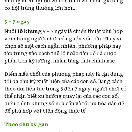
những ai có nguồn vốn ổn định và muốn gia tăng
cơ hội trúng thưởng lớn hơn.
5 – 7 ngày
Nuôi
lô khung
5 – 7 ngày là chiến thuật phù hợp
với những người chơi có nguồn vốn lớn. Thay vì
chọn số một cách ngẫu nhiên, phương pháp này
tập trung vào bạch thủ lô hoặc dàn đề đã được
phân tích kỹ lưỡng, nhằm tăng tính chính xác.
Điểm mấu chốt của phương pháp này là tận dụng
tối đa chu kỳ xuất hiện của các con số. Bằng cách
theo dõi liên tục trong 5 đến 7 ngày, người chơi có
thể nhận biết xu hướng quay lại của các con số,
điều chỉnh khung số nếu cần và tối ưu hóa dàn đề
để phù hợp với biến động thực tế.
Theo chu kỳ gan