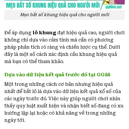
Mẹo bắt số khung hiệu quả cho người mới
Để áp dụng
lô khung
đạt hiệu quả cao, người chơi
không chỉ dựa vào cảm tính mà cần có phương
pháp phân tích rõ ràng và chiến lược cụ thể. Dưới
đây là một số cách xác định cầu khung hiệu quả
mà bạn có thể tham khảo.
Dựa vào dữ liệu kết quả trước đó tại GG88
Một trong những cách cơ bản nhưng hiệu quả
nhất để bắt lô là dựa vào dữ liệu kết quả xổ số của
các ngày trước đó. Việc này giúp người chơi nhìn
thấy quy luật xuất hiện và nhận biết số đang có xu
hướng lặp lại hoặc có khả năng về trong những
ngày tới.