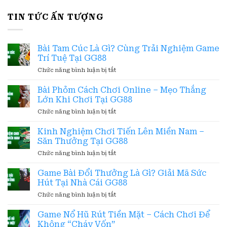
TIN TỨC ẤN TƯỢNG
Bài Tam Cúc Là Gì? Cùng Trải Nghiệm Game
Trí Tuệ Tại GG88
ở
Chức năng bình luận bị tắt
Bài
Tam
Bài Phỏm Cách Chơi Online – Mẹo Thắng
Cúc
Lớn Khi Chơi Tại GG88
Là
ở
Chức năng bình luận bị tắt
Gì?
Bài
Cùng
Phỏm
Kinh Nghiệm Chơi Tiến Lên Miền Nam –
Trải
Cách
Nghiệm
Săn Thưởng Tại GG88
Chơi
Game
ở
Chức năng bình luận bị tắt
Online
Trí
Kinh
–
Tuệ
Nghiệm
Game Bài Đổi Thưởng Là Gì? Giải Mã Sức
Mẹo
Tại
Chơi
Thắng
Hút Tại Nhà Cái GG88
GG88
Tiến
Lớn
ở
Chức năng bình luận bị tắt
Lên
Khi
Game
Miền
Chơi
Bài
Game Nổ Hũ Rút Tiền Mặt – Cách Chơi Để
Nam
Tại
Đổi
–
Không “Cháy Vốn”
GG88